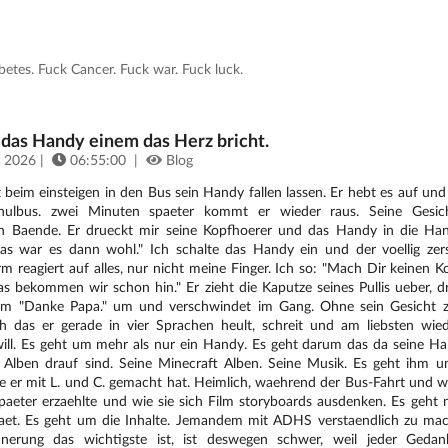
tes. Fuck Cancer. Fuck war. Fuck luck.
das Handy einem das Herz bricht.
 2026 |
06:55:00 |
Blog
 beim einsteigen in den Bus sein Handy fallen lassen. Er hebt es auf und 
ulbus. zwei Minuten spaeter kommt er wieder raus. Seine Gesic
n Baende. Er drueckt mir seine Kopfhoerer und das Handy in die Han
as war es dann wohl." Ich schalte das Handy ein und der voellig zersp
rm reagiert auf alles, nur nicht meine Finger. Ich so: "Mach Dir keinen 
s bekommen wir schon hin." Er zieht die Kaputze seines Pullis ueber, d
em "Danke Papa." um und verschwindet im Gang. Ohne sein Gesicht 
ch das er gerade in vier Sprachen heult, schreit und am liebsten wie
ill. Es geht um mehr als nur ein Handy. Es geht darum das da seine H
Alben drauf sind. Seine Minecraft Alben. Seine Musik. Es geht ihm um
e er mit L. und C. gemacht hat. Heimlich, waehrend der Bus-Fahrt und w
paeter erzaehlte und wie sie sich Film storyboards ausdenken. Es geht 
aet. Es geht um die Inhalte. Jemandem mit ADHS verstaendlich zu ma
nnerung das wichtigste ist, ist deswegen schwer, weil jeder Geda