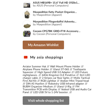
ASUS MB169B+ 15.6" Full HD 1920x1...
by ASUS (Personal Computers)
Maxpedition Fatty Pocket Organize...
by Maxpedition (Apparel)
Maxpedition Fliegerduffel Adventu...
by Maxpedition (Apparel)
Cocoon CPG7BK GRID-IT!® Accessory...
by Cocoon (Personal Computers)
My Amazon Wishlist
My asia shoppings
Aviator Summer Hat
///
Wall Mount Phone Holder
///
Airplane Phone Holder
///
Ulanzi ST-06S
///
Toothpaste
Squeezer
///
High Speed USB 3.0 Adapter
///
LED Future
nightglasses.
///
64Gb Kingston CLE Pendrive
///
3in1 LED
charger cable
///
2 Stripes car floor lights
///
Molle Tactival
First Aid Kit
///
RGB Lightbar
///
Andoer Mini Tripod head
///
DIN A5 Huellen
///
Robotsky USB Infrared adapter
///
BUBM Organizer Medium
///
Ulanzi U-Rig
///
FM
Transmitter PCB with Display
///
Vodool USB and Audio Car
Panel
///
LED USB 5V to 1-24V booster.
///
Visit whole shopping list