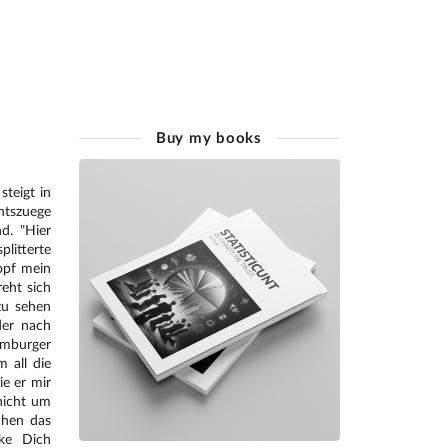
Buy my books
steigt in
htszuege
d. "Hier
litterte
Kopf mein
reht sich
zu sehen
der nach
amburger
 all die
ie er mir
nicht um
chen das
nke Dich