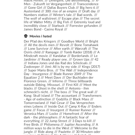
macht Ferien.
///
Divergent. Die Bestimmung.
///
X-
Men - Zukunft ist Vergangenheit
///
Transcendence
///
Gone Girl
///
Dallas Buyers Club
///
Big hero 6
///
Austenland
///
300: rise of an empire
///
Draft day
///
Numbers station
///
Winter's tale
///
Bad words.
///
The wolf of wallstreet
///
Escape plan
///
The secret
life of Walter Mitty
///
Big Fish
///
Extremly loud and
incredibly close
///
Starbuck
///
Forrester gefunden
///
James Bond - Casino Royal
///
Movies i hated
Der Pfad des Kriegers /// Goodbye World /// Bright
/// All the devils men /// Revolt /// Bone Tomahawk
/// Lone Survivor /// After earth /// Warcraft /// The
Osiris child /// Rampage /// Tomb Raider (2018) /// A
Mindcraft movie /// Kandahar /// Borderlands /// Le
Jardinier /// Ready player one. /// Grown Ups /// 42
/// Indiana Jones und das Rad des Schicksals ///
Zookeeper /// Jimi: All is by my side /// Kings (2017)
/// Super Mario Bros. /// The Wall /// Independence
Day - Insurgence /// Blade Runner 2049 /// The
Equalizer 2 /// Meet Dave /// Der Buchladen der
Florence Green. /// Inferno /// Three billboards
outside Ebbing, Missouri. /// First Kill /// Meet the
blacks /// Ghost in the shell /// Antonio - ihm
schmeckt's nicht. /// The boss /// The great wall ///
Kong: Skull island /// The accountant /// Transformers
- Age of extinction /// Godzilla /// Black Mass ///
Tomorrowland /// Hail Cesar /// Das Versprechen
eines Lebens /// Inside Out /// Camp X-Ray /// Enders
game /// Focus /// Insurgent /// Runner Runner ///
Veronica Mars /// Locke /// Homefront /// After the
dark - the philosophers /// A fantastic fear of
everything /// 22 Jump Street /// 3 Days to kill ///
Free Birds /// Philomena /// Jupiter Ascending /// A
million ways to die in the West /// Welcome to the
jungle /// Ride along /// Paulette /// 30 Minuten oder