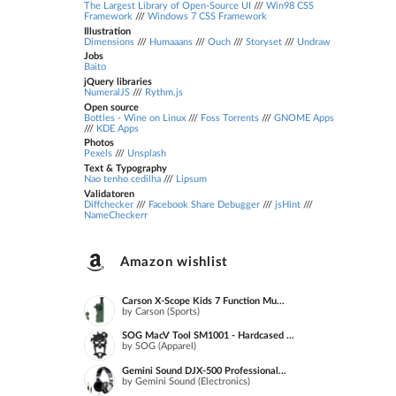
The Largest Library of Open-Source UI
///
Win98 CSS
Framework
///
Windows 7 CSS Framework
Illustration
Dimensions
///
Humaaans
///
Ouch
///
Storyset
///
Undraw
Jobs
Baito
jQuery libraries
NumeralJS
///
Rythm.js
Open source
Bottles - Wine on Linux
///
Foss Torrents
///
GNOME Apps
///
KDE Apps
Photos
Pexels
///
Unsplash
Text & Typography
Nao tenho cedilha
///
Lipsum
Validatoren
Diffchecker
///
Facebook Share Debugger
///
jsHint
///
NameCheckerr
Amazon wishlist
Carson X-Scope Kids 7 Function Mu...
by Carson (Sports)
SOG MacV Tool SM1001 - Hardcased ...
by SOG (Apparel)
Gemini Sound DJX-500 Professional...
by Gemini Sound (Electronics)