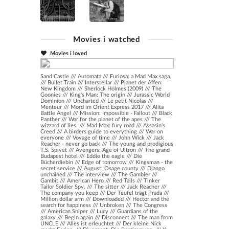
Movies i watched
Movies i loved
Sand Castle
///
Automata
///
Furiosa: a Mad Max saga.
///
Bullet Train
///
Interstellar
///
Planet der Affen:
New Kingdom
///
Sherlock Holmes (2009)
///
The
Goonies
///
King's Man: The origin
///
Jurassic World
Dominion
///
Uncharted
///
Le petit Nicolas
///
Menteur
///
Mord im Orient Express 2017
///
Alita
Battle Angel
///
Mission: Impossible - Fallout
///
Black
Panther
///
War for the planet of the apes
///
The
wizzard of lies.
///
Mad Max: fury road
///
Assasin's
Creed
///
A birders guide to everything
///
War on
everyone
///
Voyage of time
///
John Wick
///
Jack
Reacher - never go back
///
The young and prodigious
T.S. Spivet
///
Avengers: Age of Ultron
///
The grand
Budapest hotel
///
Eddie the eagle
///
Die
Bücherdiebin
///
Edge of tomorrow
///
Kingsman - the
secret service
///
August: Osage county
///
Django
unchained
///
The interview
///
The Gambler
///
Gambit
///
American Hero
///
Red Tails
///
Tinker
Tailor Soldier Spy.
///
The sitter
///
Jack Reacher
///
The company you keep
///
Der Teufel trägt Prada
///
Million dollar arm
///
Downloaded
///
Hector and the
search for happiness
///
Unbroken
///
The Congress
///
American Sniper
///
Lucy
///
Guardians of the
galaxy
///
Begin again
///
Disconnect
///
The man from
UNCLE
///
Alles ist erleuchtet
///
Der kleine Nick