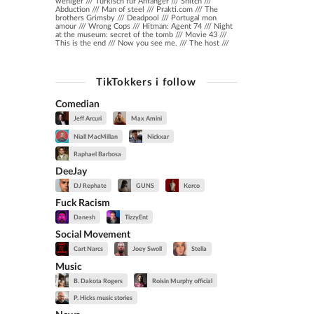
weniger /// Türkisch für Anfänger /// Snitch ///
Abduction /// Man of steel /// Prakti.com /// The
brothers Grimsby /// Deadpool /// Portugal mon
amour /// Wrong Cops /// Hitman: Agent 74 /// Night
at the museum: secret of the tomb /// Movie 43 ///
This is the end /// Now you see me. /// The host ///
TikTokkers i follow
Comedian
Jeff Arcuri
Max Amini
Niall MacMillan
Nickxar
Raphael Barbosa
DeeJay
DJ Rephate
GUNS
Kerco
Fuck Racism
Danesh
TizzyEnt
Social Movement
Cart Narcs
Joey Swoll
Stella
Music
B. Dakota Rogers
Roisin Murphy official
P. Hicks music stories