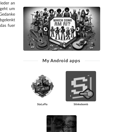
ieder an
s geht um
 Gedanke
bgelenkt
 das fuer
My Android apps
StaLaFlu
Stinkebomb