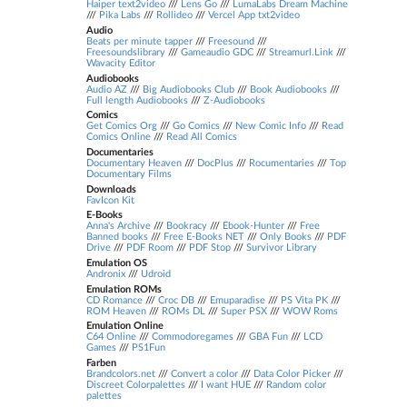
Haiper text2video
///
Lens Go
///
LumaLabs Dream Machine
///
Pika Labs
///
Rollideo
///
Vercel App txt2video
Audio
Beats per minute tapper
///
Freesound
///
Freesoundslibrary
///
Gameaudio GDC
///
Streamurl.Link
///
Wavacity Editor
Audiobooks
Audio AZ
///
Big Audiobooks Club
///
Book Audiobooks
///
Full length Audiobooks
///
Z-Audiobooks
Comics
Get Comics Org
///
Go Comics
///
New Comic Info
///
Read
Comics Online
///
Read All Comics
Documentaries
Documentary Heaven
///
DocPlus
///
Rocumentaries
///
Top
Documentary Films
Downloads
FavIcon Kit
E-Books
Anna's Archive
///
Bookracy
///
Ebook-Hunter
///
Free
Banned books
///
Free E-Books NET
///
Only Books
///
PDF
Drive
///
PDF Room
///
PDF Stop
///
Survivor Library
Emulation OS
Andronix
///
Udroid
Emulation ROMs
CD Romance
///
Croc DB
///
Emuparadise
///
PS Vita PK
///
ROM Heaven
///
ROMs DL
///
Super PSX
///
WOW Roms
Emulation Online
C64 Online
///
Commodoregames
///
GBA Fun
///
LCD
Games
///
PS1Fun
Farben
Brandcolors.net
///
Convert a color
///
Data Color Picker
///
Discreet Colorpalettes
///
I want HUE
///
Random color
palettes