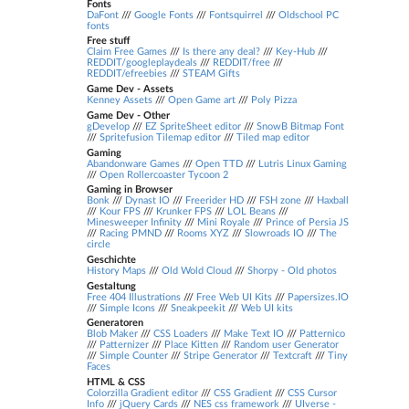
Fonts
DaFont
///
Google Fonts
///
Fontsquirrel
///
Oldschool PC
fonts
Free stuff
Claim Free Games
///
Is there any deal?
///
Key-Hub
///
REDDIT/googleplaydeals
///
REDDIT/free
///
REDDIT/efreebies
///
STEAM Gifts
Game Dev - Assets
Kenney Assets
///
Open Game art
///
Poly Pizza
Game Dev - Other
gDevelop
///
EZ SpriteSheet editor
///
SnowB Bitmap Font
///
Spritefusion Tilemap editor
///
Tiled map editor
Gaming
Abandonware Games
///
Open TTD
///
Lutris Linux Gaming
///
Open Rollercoaster Tycoon 2
Gaming in Browser
Bonk
///
Dynast IO
///
Freerider HD
///
FSH zone
///
Haxball
///
Kour FPS
///
Krunker FPS
///
LOL Beans
///
Minesweeper Infinity
///
Mini Royale
///
Prince of Persia JS
///
Racing PMND
///
Rooms XYZ
///
Slowroads IO
///
The
circle
Geschichte
History Maps
///
Old Wold Cloud
///
Shorpy - Old photos
Gestaltung
Free 404 Illustrations
///
Free Web UI Kits
///
Papersizes.IO
///
Simple Icons
///
Sneakpeekit
///
Web UI kits
Generatoren
Blob Maker
///
CSS Loaders
///
Make Text IO
///
Patternico
///
Patternizer
///
Place Kitten
///
Random user Generator
///
Simple Counter
///
Stripe Generator
///
Textcraft
///
Tiny
Faces
HTML & CSS
Colorzilla Gradient editor
///
CSS Gradient
///
CSS Cursor
Info
///
jQuery Cards
///
NES css framework
///
UIverse -