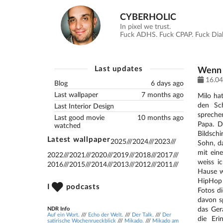
CYBERHOLIC
In pixel we trust.
Fuck ADHS. Fuck CPAP. Fuck Diabe
Last updates
Wenn 
16.04
Blog
6 days ago
Last wallpaper
7 months ago
Milo hat
den Sch
Last Interior Design
spreche
Last good movie
10 months ago
Papa. D
watched
Bildschi
Latest wallpaper
2025
///
2024
///
2023
///
Sohn, da
mit ein
2022
///
2021
///
2020
///
2019
///
2018
///
2017
///
weiss i
2016
///
2015
///
2014
///
2013
///
2012
///
2011
///
Hause w
HipHop 
I
podcasts
Fotos di
davon s
das Ger
NDR Info
Auf ein Wort.
///
Echo der Welt.
///
Der Talk.
///
Der
die Eri
satirische Wochenrueckblick
///
Mikado.
///
Mikado am