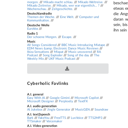
morgen.
///
Mikado macht schlau.
///
Mikado Weltreise.
///
beschae
Mikado Zeitreise.
///
Mikado, wer war eigentlich... ?
///
etwas er
Wochenschau.
///
Zeitgeschichte.
///
die Ang
Deutschlandradio
Themen der Woche.
///
Eine Welt.
///
Computer und
daran w
Kommunikation.
///
sein, bi
Deutsche Welle
EuroVox
///
ihn sein
Radio 1
Der schoene Morgen.
///
Escape.
///
Music
All Songs Considered
///
BBC Music Introducing Mixtape
///
EDM News &amp; Electronic Dance Music Reviews
///
Ibiza Sensations
///
Mixpat
///
Music uncovered
///
RA
Podcast
///
Song Exploder
///
Song of the day
///
The
Download .opml podcast file
Weekly Mix
///
UKF Music Podcast
///
Cyberholic Favlinks
A.I. general
Easy With AI
///
Google Gimini
///
Microsoft Copilot
///
Microsoft Designer
///
Perplexity
///
TextFX
A.I. audio generation
AI Jukebox
///
Jingle Generator
///
MusicGEN
///
Soundraw
A.I. text2speech
Bark
///
FakeYou
///
FreeTTS
///
LuvVoice
///
TTS2MP3
///
TTSmaker
///
Voicemaker
A.I. Video generation