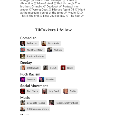
weniger /// Türkisch für Anfänger /// Snitch ///
Abduction /// Man of steel /// Prakti.com /// The
brothers Grimsby /// Deadpool /// Portugal mon
amour /// Wrong Cops /// Hitman: Agent 74 /// Night
at the museum: secret of the tomb /// Movie 43 ///
This is the end /// Now you see me. /// The host ///
TikTokkers i follow
Comedian
Jeff Arcuri
Max Amini
Niall MacMillan
Nickxar
Raphael Barbosa
DeeJay
DJ Rephate
GUNS
Kerco
Fuck Racism
Danesh
TizzyEnt
Social Movement
Cart Narcs
Joey Swoll
Stella
Music
B. Dakota Rogers
Roisin Murphy official
P. Hicks music stories