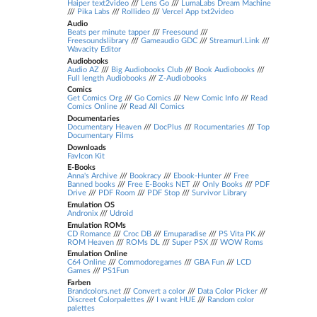
Haiper text2video
///
Lens Go
///
LumaLabs Dream Machine
///
Pika Labs
///
Rollideo
///
Vercel App txt2video
Audio
Beats per minute tapper
///
Freesound
///
Freesoundslibrary
///
Gameaudio GDC
///
Streamurl.Link
///
Wavacity Editor
Audiobooks
Audio AZ
///
Big Audiobooks Club
///
Book Audiobooks
///
Full length Audiobooks
///
Z-Audiobooks
Comics
Get Comics Org
///
Go Comics
///
New Comic Info
///
Read
Comics Online
///
Read All Comics
Documentaries
Documentary Heaven
///
DocPlus
///
Rocumentaries
///
Top
Documentary Films
Downloads
FavIcon Kit
E-Books
Anna's Archive
///
Bookracy
///
Ebook-Hunter
///
Free
Banned books
///
Free E-Books NET
///
Only Books
///
PDF
Drive
///
PDF Room
///
PDF Stop
///
Survivor Library
Emulation OS
Andronix
///
Udroid
Emulation ROMs
CD Romance
///
Croc DB
///
Emuparadise
///
PS Vita PK
///
ROM Heaven
///
ROMs DL
///
Super PSX
///
WOW Roms
Emulation Online
C64 Online
///
Commodoregames
///
GBA Fun
///
LCD
Games
///
PS1Fun
Farben
Brandcolors.net
///
Convert a color
///
Data Color Picker
///
Discreet Colorpalettes
///
I want HUE
///
Random color
palettes