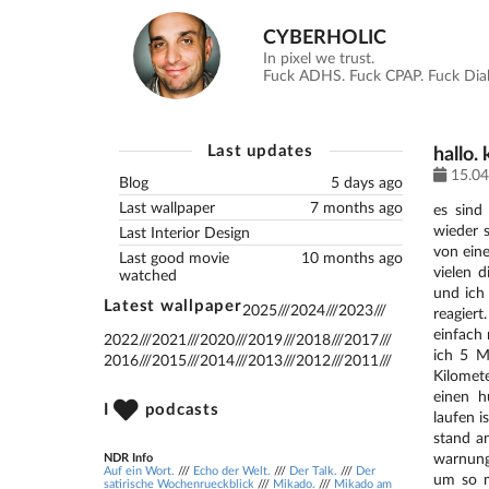
CYBERHOLIC
In pixel we trust.
Fuck ADHS. Fuck CPAP. Fuck Diabe
Last updates
hallo.
15.04
Blog
5 days ago
Last wallpaper
7 months ago
es sind
wieder 
Last Interior Design
von eine
Last good movie
10 months ago
vielen 
watched
und ich
Latest wallpaper
2025
///
2024
///
2023
///
reagiert
einfach
2022
///
2021
///
2020
///
2019
///
2018
///
2017
///
ich 5 Me
2016
///
2015
///
2014
///
2013
///
2012
///
2011
///
Kilomet
einen h
I
podcasts
laufen 
stand an
warnung
NDR Info
Auf ein Wort.
///
Echo der Welt.
///
Der Talk.
///
Der
um so m
satirische Wochenrueckblick
///
Mikado.
///
Mikado am