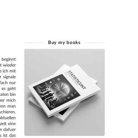
Buy my books
 beginnt
t wieder
e ich mit
 signale
fach nur
. es geht
aten bin
fuer mich
wenn man
chieren.
ktuellen
zeit eine
n dafuer
 ist das