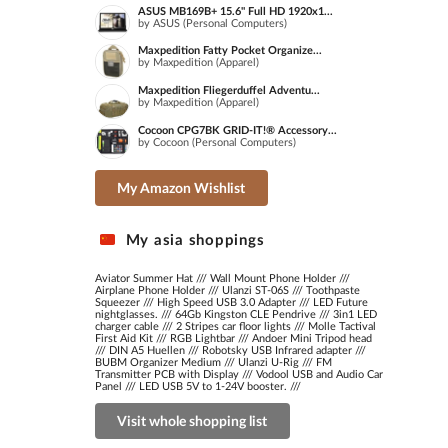
ASUS MB169B+ 15.6" Full HD 1920x1...
by ASUS (Personal Computers)
Maxpedition Fatty Pocket Organize...
by Maxpedition (Apparel)
Maxpedition Fliegerduffel Adventu...
by Maxpedition (Apparel)
Cocoon CPG7BK GRID-IT!® Accessory...
by Cocoon (Personal Computers)
My Amazon Wishlist
My asia shoppings
Aviator Summer Hat
///
Wall Mount Phone Holder
///
Airplane Phone Holder
///
Ulanzi ST-06S
///
Toothpaste
Squeezer
///
High Speed USB 3.0 Adapter
///
LED Future
nightglasses.
///
64Gb Kingston CLE Pendrive
///
3in1 LED
charger cable
///
2 Stripes car floor lights
///
Molle Tactival
First Aid Kit
///
RGB Lightbar
///
Andoer Mini Tripod head
///
DIN A5 Huellen
///
Robotsky USB Infrared adapter
///
BUBM Organizer Medium
///
Ulanzi U-Rig
///
FM
Transmitter PCB with Display
///
Vodool USB and Audio Car
Panel
///
LED USB 5V to 1-24V booster.
///
Visit whole shopping list