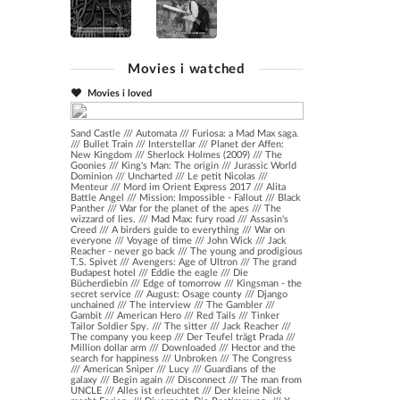
Movies i watched
Movies i loved
Sand Castle
///
Automata
///
Furiosa: a Mad Max saga.
///
Bullet Train
///
Interstellar
///
Planet der Affen:
New Kingdom
///
Sherlock Holmes (2009)
///
The
Goonies
///
King's Man: The origin
///
Jurassic World
Dominion
///
Uncharted
///
Le petit Nicolas
///
Menteur
///
Mord im Orient Express 2017
///
Alita
Battle Angel
///
Mission: Impossible - Fallout
///
Black
Panther
///
War for the planet of the apes
///
The
wizzard of lies.
///
Mad Max: fury road
///
Assasin's
Creed
///
A birders guide to everything
///
War on
everyone
///
Voyage of time
///
John Wick
///
Jack
Reacher - never go back
///
The young and prodigious
T.S. Spivet
///
Avengers: Age of Ultron
///
The grand
Budapest hotel
///
Eddie the eagle
///
Die
Bücherdiebin
///
Edge of tomorrow
///
Kingsman - the
secret service
///
August: Osage county
///
Django
unchained
///
The interview
///
The Gambler
///
Gambit
///
American Hero
///
Red Tails
///
Tinker
Tailor Soldier Spy.
///
The sitter
///
Jack Reacher
///
The company you keep
///
Der Teufel trägt Prada
///
Million dollar arm
///
Downloaded
///
Hector and the
search for happiness
///
Unbroken
///
The Congress
///
American Sniper
///
Lucy
///
Guardians of the
galaxy
///
Begin again
///
Disconnect
///
The man from
UNCLE
///
Alles ist erleuchtet
///
Der kleine Nick