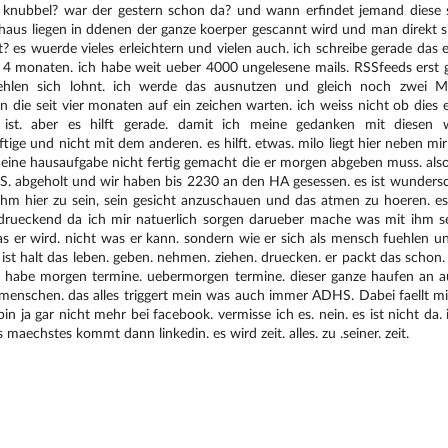
n knubbel? war der gestern schon da? und wann erfindet jemand diese s
haus liegen in ddenen der ganze koerper gescannt wird und man direkt s
t? es wuerde vieles erleichtern und vielen auch. ich schreibe gerade das 
t 4 monaten. ich habe weit ueber 4000 ungelesene mails. RSSfeeds erst 
ehlen sich lohnt. ich werde das ausnutzen und gleich noch zwei 
n die seit vier monaten auf ein zeichen warten. ich weiss nicht ob dies 
 ist. aber es hilft gerade. damit ich meine gedanken mit diesen 
tige und nicht mit dem anderen. es hilft. etwas. milo liegt hier neben mir
 eine hausaufgabe nicht fertig gemacht die er morgen abgeben muss. als
 S. abgeholt und wir haben bis 2230 an den HA gesessen. es ist wunders
ihm hier zu sein, sein gesicht anzuschauen und das atmen zu hoeren. es 
drueckend da ich mir natuerlich sorgen darueber mache was mit ihm se
as er wird. nicht was er kann. sondern wie er sich als mensch fuehlen u
 ist halt das leben. geben. nehmen. ziehen. druecken. er packt das schon.
ch habe morgen termine. uebermorgen termine. dieser ganze haufen an a
 menschen. das alles triggert mein was auch immer ADHS. Dabei faellt mi
 bin ja gar nicht mehr bei facebook. vermisse ich es. nein. es ist nicht da.
ls maechstes kommt dann linkedin. es wird zeit. alles. zu .seiner. zeit.