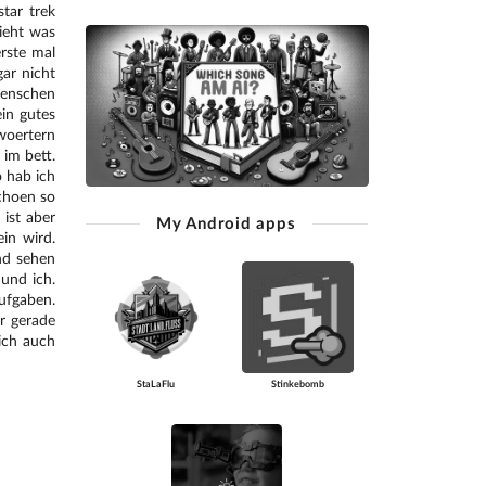
tar trek
ieht was
erste mal
gar nicht
Menschen
ein gutes
woertern
 im bett.
o hab ich
choen so
ist aber
My Android apps
in wird.
nd sehen
 und ich.
ufgaben.
r gerade
 ich auch
StaLaFlu
Stinkebomb