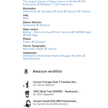
The Largest Library of Open-Source UI
///
Win98 CSS
Framework
///
Windows 7 CSS Framework
Illustration
Dimensions
///
Humaaans
///
Ouch
///
Storyset
///
Undraw
Jobs
Baito
jQuery libraries
NumeralJS
///
Rythm.js
Open source
Bottles - Wine on Linux
///
Foss Torrents
///
GNOME Apps
///
KDE Apps
Photos
Pexels
///
Unsplash
Text & Typography
Nao tenho cedilha
///
Lipsum
Validatoren
Diffchecker
///
Facebook Share Debugger
///
jsHint
///
NameCheckerr
Amazon wishlist
Carson X-Scope Kids 7 Function Mu...
by Carson (Sports)
SOG MacV Tool SM1001 - Hardcased ...
by SOG (Apparel)
Gemini Sound DJX-500 Professional...
by Gemini Sound (Electronics)