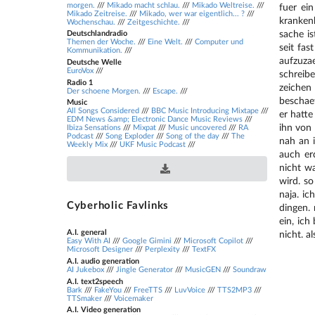
morgen.
///
Mikado macht schlau.
///
Mikado Weltreise.
///
fuer ei
Mikado Zeitreise.
///
Mikado, wer war eigentlich... ?
///
kranken
Wochenschau.
///
Zeitgeschichte.
///
sache is
Deutschlandradio
Themen der Woche.
///
Eine Welt.
///
Computer und
seit fas
Kommunikation.
///
aufzuza
Deutsche Welle
EuroVox
///
schreibe
Radio 1
zeichen
Der schoene Morgen.
///
Escape.
///
beschaef
Music
All Songs Considered
///
BBC Music Introducing Mixtape
///
er hatte
EDM News &amp; Electronic Dance Music Reviews
///
ihn von
Ibiza Sensations
///
Mixpat
///
Music uncovered
///
RA
Podcast
///
Song Exploder
///
Song of the day
///
The
nah an 
Download .opml podcast file
Weekly Mix
///
UKF Music Podcast
///
auch er
nicht w
wird. so
naja. i
Cyberholic Favlinks
dingen.
ein, ich
A.I. general
nicht. a
Easy With AI
///
Google Gimini
///
Microsoft Copilot
///
Microsoft Designer
///
Perplexity
///
TextFX
A.I. audio generation
AI Jukebox
///
Jingle Generator
///
MusicGEN
///
Soundraw
A.I. text2speech
Bark
///
FakeYou
///
FreeTTS
///
LuvVoice
///
TTS2MP3
///
TTSmaker
///
Voicemaker
A.I. Video generation