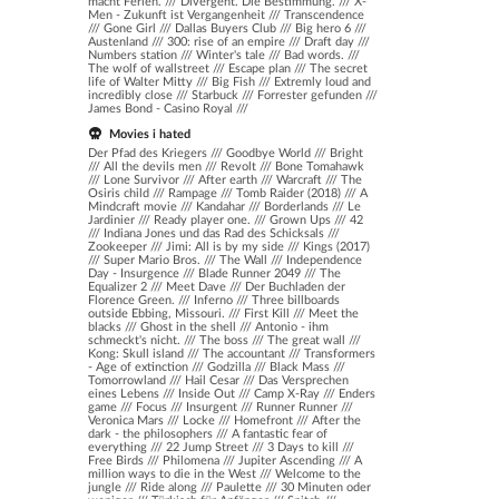
macht Ferien.
///
Divergent. Die Bestimmung.
///
X-
Men - Zukunft ist Vergangenheit
///
Transcendence
///
Gone Girl
///
Dallas Buyers Club
///
Big hero 6
///
Austenland
///
300: rise of an empire
///
Draft day
///
Numbers station
///
Winter's tale
///
Bad words.
///
The wolf of wallstreet
///
Escape plan
///
The secret
life of Walter Mitty
///
Big Fish
///
Extremly loud and
incredibly close
///
Starbuck
///
Forrester gefunden
///
James Bond - Casino Royal
///
Movies i hated
Der Pfad des Kriegers /// Goodbye World /// Bright
/// All the devils men /// Revolt /// Bone Tomahawk
/// Lone Survivor /// After earth /// Warcraft /// The
Osiris child /// Rampage /// Tomb Raider (2018) /// A
Mindcraft movie /// Kandahar /// Borderlands /// Le
Jardinier /// Ready player one. /// Grown Ups /// 42
/// Indiana Jones und das Rad des Schicksals ///
Zookeeper /// Jimi: All is by my side /// Kings (2017)
/// Super Mario Bros. /// The Wall /// Independence
Day - Insurgence /// Blade Runner 2049 /// The
Equalizer 2 /// Meet Dave /// Der Buchladen der
Florence Green. /// Inferno /// Three billboards
outside Ebbing, Missouri. /// First Kill /// Meet the
blacks /// Ghost in the shell /// Antonio - ihm
schmeckt's nicht. /// The boss /// The great wall ///
Kong: Skull island /// The accountant /// Transformers
- Age of extinction /// Godzilla /// Black Mass ///
Tomorrowland /// Hail Cesar /// Das Versprechen
eines Lebens /// Inside Out /// Camp X-Ray /// Enders
game /// Focus /// Insurgent /// Runner Runner ///
Veronica Mars /// Locke /// Homefront /// After the
dark - the philosophers /// A fantastic fear of
everything /// 22 Jump Street /// 3 Days to kill ///
Free Birds /// Philomena /// Jupiter Ascending /// A
million ways to die in the West /// Welcome to the
jungle /// Ride along /// Paulette /// 30 Minuten oder