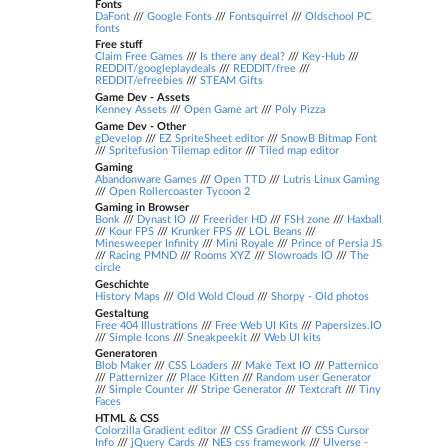
Fonts
DaFont
///
Google Fonts
///
Fontsquirrel
///
Oldschool PC
fonts
Free stuff
Claim Free Games
///
Is there any deal?
///
Key-Hub
///
REDDIT/googleplaydeals
///
REDDIT/free
///
REDDIT/efreebies
///
STEAM Gifts
Game Dev - Assets
Kenney Assets
///
Open Game art
///
Poly Pizza
Game Dev - Other
gDevelop
///
EZ SpriteSheet editor
///
SnowB Bitmap Font
///
Spritefusion Tilemap editor
///
Tiled map editor
Gaming
Abandonware Games
///
Open TTD
///
Lutris Linux Gaming
///
Open Rollercoaster Tycoon 2
Gaming in Browser
Bonk
///
Dynast IO
///
Freerider HD
///
FSH zone
///
Haxball
///
Kour FPS
///
Krunker FPS
///
LOL Beans
///
Minesweeper Infinity
///
Mini Royale
///
Prince of Persia JS
///
Racing PMND
///
Rooms XYZ
///
Slowroads IO
///
The
circle
Geschichte
History Maps
///
Old Wold Cloud
///
Shorpy - Old photos
Gestaltung
Free 404 Illustrations
///
Free Web UI Kits
///
Papersizes.IO
///
Simple Icons
///
Sneakpeekit
///
Web UI kits
Generatoren
Blob Maker
///
CSS Loaders
///
Make Text IO
///
Patternico
///
Patternizer
///
Place Kitten
///
Random user Generator
///
Simple Counter
///
Stripe Generator
///
Textcraft
///
Tiny
Faces
HTML & CSS
Colorzilla Gradient editor
///
CSS Gradient
///
CSS Cursor
Info
///
jQuery Cards
///
NES css framework
///
UIverse -