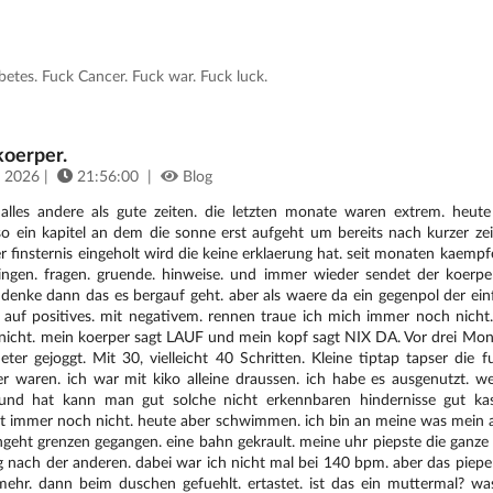
tes. Fuck Cancer. Fuck war. Fuck luck.
 koerper.
 2026 |
21:56:00 |
Blog
 alles andere als gute zeiten. die letzten monate waren extrem. heute
so ein kapitel an dem die sonne erst aufgeht um bereits nach kurzer zei
r finsternis eingeholt wird die keine erklaerung hat. seit monaten kaempf
dingen. fragen. gruende. hinweise. und immer wieder sendet der koerper
 denke dann das es bergauf geht. aber als waere da ein gegenpol der ein
. auf positives. mit negativem. rennen traue ich mich immer noch nicht
 nicht. mein koerper sagt LAUF und mein kopf sagt NIX DA. Vor drei Mon
ter gejoggt. Mit 30, vielleicht 40 Schritten. Kleine tiptap tapser die 
er waren. ich war mit kiko alleine draussen. ich habe es ausgenutzt. 
und hat kann man gut solche nicht erkennbaren hindernisse gut kas
ist immer noch nicht. heute aber schwimmen. ich bin an meine was mein a
geht grenzen gegangen. eine bahn gekrault. meine uhr piepste die ganze 
 nach der anderen. dabei war ich nicht mal bei 140 bpm. aber das piepe
ehr. dann beim duschen gefuehlt. ertastet. ist das ein muttermal? was