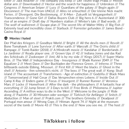
sitter
///
Jack Reacher
///
The company you keep
///
Der Teufel trägt Prada
///
Million
dollar arm
///
Downloaded
///
Hector and the search for happiness
///
Unbroken
///
The
Congress
///
American Sniper
///
Lucy
///
Guardians of the galaxy
///
Begin again
///
Disconnect
///
The man from UNCLE
///
Alles ist erleuchtet
///
Der kleine Nick macht
Ferien.
///
Divergent. Die Bestimmung.
///
X-Men - Zukunft ist Vergangenheit
///
Transcendence
///
Gone Girl
///
Dallas Buyers Club
///
Big hero 6
///
Austenland
///
300:
rise of an empire
///
Draft day
///
Numbers station
///
Winter's tale
///
Bad words.
///
The wolf of wallstreet
///
Escape plan
///
The secret life of Walter Mitty
///
Big Fish
///
Extremly loud and incredibly close
///
Starbuck
///
Forrester gefunden
///
James Bond -
Casino Royal
///
Movies i hated
Der Pfad des Kriegers /// Goodbye World /// Bright /// All the devils men /// Revolt ///
Bone Tomahawk /// Lone Survivor /// After earth /// Warcraft /// The Osiris child ///
Rampage /// Tomb Raider (2018) /// A Mindcraft movie /// Kandahar /// Borderlands ///
Le Jardinier /// Ready player one. /// Grown Ups /// 42 /// Indiana Jones und das Rad
des Schicksals /// Zookeeper /// Jimi: All is by my side /// Kings (2017) /// Super Mario
Bros. /// The Wall /// Independence Day - Insurgence /// Blade Runner 2049 /// The
Equalizer 2 /// Meet Dave /// Der Buchladen der Florence Green. /// Inferno /// Three
billboards outside Ebbing, Missouri. /// First Kill /// Meet the blacks /// Ghost in the
shell /// Antonio - ihm schmeckt's nicht. /// The boss /// The great wall /// Kong: Skull
island /// The accountant /// Transformers - Age of extinction /// Godzilla /// Black Mass
/// Tomorrowland /// Hail Cesar /// Das Versprechen eines Lebens /// Inside Out ///
Camp X-Ray /// Enders game /// Focus /// Insurgent /// Runner Runner /// Veronica
Mars /// Locke /// Homefront /// After the dark - the philosophers /// A fantastic fear of
everything /// 22 Jump Street /// 3 Days to kill /// Free Birds /// Philomena /// Jupiter
Ascending /// A million ways to die in the West /// Welcome to the jungle /// Ride
along /// Paulette /// 30 Minuten oder weniger /// Türkisch für Anfänger /// Snitch ///
Abduction /// Man of steel /// Prakti.com /// The brothers Grimsby /// Deadpool ///
Portugal mon amour /// Wrong Cops /// Hitman: Agent 74 /// Night at the museum:
secret of the tomb /// Movie 43 /// This is the end /// Now you see me. /// The host ///
TikTokkers i follow