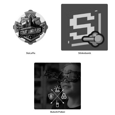
StaLaFlu
Stinkebomb
Butschi Polizei