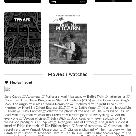
Movies i watched
Movies i loved
Sand Castle
///
Automata
///
Furiosa: a Mad Max saga.
///
Bullet Train
///
Interstellar
///
Planet der Affen: New Kingdom
///
Sherlock Holmes (2009)
///
The Goonies
///
King's
Man: The origin
///
Jurassic World Dominion
///
Uncharted
///
Le petit Nicolas
///
Menteur
///
Mord im Orient Express 2017
///
Alita Battle Angel
///
Mission: Impossible
- Fallout
///
Black Panther
///
War for the planet of the apes
///
The wizzard of lies.
///
Mad Max: fury road
///
Assasin's Creed
///
A birders guide to everything
///
War on
everyone
///
Voyage of time
///
John Wick
///
Jack Reacher - never go back
///
The
young and prodigious T.S. Spivet
///
Avengers: Age of Ultron
///
The grand Budapest
hotel
///
Eddie the eagle
///
Die Bücherdiebin
///
Edge of tomorrow
///
Kingsman - the
secret service
///
August: Osage county
///
Django unchained
///
The interview
///
The
Gambler
///
Gambit
///
American Hero
///
Red Tails
///
Tinker Tailor Soldier Spy.
///
The