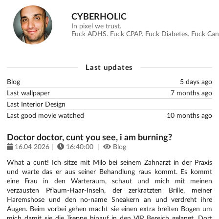
CYBERHOLIC
In pixel we trust.
Fuck ADHS. Fuck CPAP. Fuck Diabetes. Fuck Canc
Last updates
Blog
5 days ago
Last wallpaper
7 months ago
Last Interior Design
Last good movie watched
10 months ago
Doctor doctor, cunt you see, i am burning?
16.04 2026 |
16:40:00 |
Blog
What a cunt! Ich sitze mit Milo bei seinem Zahnarzt in der Praxis
und warte das er aus seiner Behandlung raus kommt. Es kommt
eine Frau in den Warteraum, schaut und mich mit meinen
verzausten Pflaum-Haar-Inseln, der zerkratzten Brille, meiner
Haremshose und den no-name Sneakern an und verdreht ihre
Augen. Beim vorbei gehen macht sie einen extra breiten Bogen um
mich damit sie die Treppe hinauf in den VIP Bereich gelangt. Dort