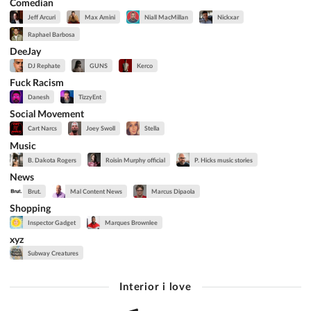
Comedian
Jeff Arcuri
Max Amini
Niall MacMillan
Nickxar
Raphael Barbosa
DeeJay
DJ Rephate
GUNS
Kerco
Fuck Racism
Danesh
TizzyEnt
Social Movement
Cart Narcs
Joey Swoll
Stella
Music
B. Dakota Rogers
Roisin Murphy official
P. Hicks music stories
News
Brut.
Mal Content News
Marcus Dipaola
Shopping
Inspector Gadget
Marques Brownlee
xyz
Subway Creatures
Interior i love