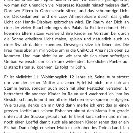
wo man sich unendlich viel Nespresso Kapseln reinschmeissen darf.
Dort wo Eltern in Ohrensesseln sitzen und das schummrige Licht
der Deckenlampen und die cosy Athmosphaere durch das grelle
Licht der Handy-Displays gebrochen wird. Ein Raum der Dich an
eine der vielen Raucherlounges des Palais du Fichtre erinnert. Hier
koennen Eltern sitzen waehrend ihre Kinder im Vorraum bei durch
die Sonne erhelltem Licht malen, spielen und natuerlich auch an
einer Switch daddeln koennen. Deswegen sitze ich lieber hier. Die
Frau muss aber an mir vorbei um in die Chill-Out Area nach oben zu
kommen. Und man sieht ihr an wie sehr sie sich einen sofortigen
Umbau wuenscht um sich krank wirkenden, haesslichen Poebel auf
Distanz halten zu koennen. Es folgt ihr Sohn.
Er ist vielleicht 11. Wohlmoeglich 12 Jahre alt. Seine Aura strotzt
nur von der seiner Mutter ab. Jener Apfel ist nicht nur nah am
Stamm herab, sondern auch noch mit allen Pestizden versehen. Er
betrachtet die anderen Kinder im Raum und waehrend ich ihm ins
Gesicht schaue, kommt mir all der Ekel den er verspuehrt entgegen.
Wie traurig, denke ich mir. Und dann merke ich erst das er einen
grossen Loeffel aus seinem Eisbecher nimmt den Mama ihm gerade
unten auf der Strasse gekauft hat. Er bleibt kurz stehen und nimmt
noch einen Loeffel damit auch alle anderen Kinder sehen das er ein
Eis hat. Dann folgt er seiner Mutter nach oben ins Trololo Land. Ich