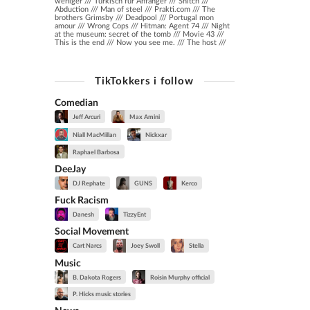
weniger /// Türkisch für Anfänger /// Snitch ///
Abduction /// Man of steel /// Prakti.com /// The
brothers Grimsby /// Deadpool /// Portugal mon
amour /// Wrong Cops /// Hitman: Agent 74 /// Night
at the museum: secret of the tomb /// Movie 43 ///
This is the end /// Now you see me. /// The host ///
TikTokkers i follow
Comedian
Jeff Arcuri
Max Amini
Niall MacMillan
Nickxar
Raphael Barbosa
DeeJay
DJ Rephate
GUNS
Kerco
Fuck Racism
Danesh
TizzyEnt
Social Movement
Cart Narcs
Joey Swoll
Stella
Music
B. Dakota Rogers
Roisin Murphy official
P. Hicks music stories