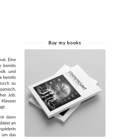
Buy my books
al. Eine
 bereits
usik und
 bereits
durch zu
panisch,
her Job.
 Klassen
gt.
mir dann
 dabei an
pielerin
es um das