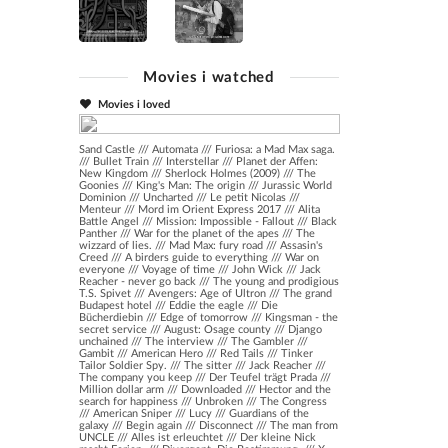
Movies i watched
Movies i loved
Sand Castle
///
Automata
///
Furiosa: a Mad Max saga.
///
Bullet Train
///
Interstellar
///
Planet der Affen:
New Kingdom
///
Sherlock Holmes (2009)
///
The
Goonies
///
King's Man: The origin
///
Jurassic World
Dominion
///
Uncharted
///
Le petit Nicolas
///
Menteur
///
Mord im Orient Express 2017
///
Alita
Battle Angel
///
Mission: Impossible - Fallout
///
Black
Panther
///
War for the planet of the apes
///
The
wizzard of lies.
///
Mad Max: fury road
///
Assasin's
Creed
///
A birders guide to everything
///
War on
everyone
///
Voyage of time
///
John Wick
///
Jack
Reacher - never go back
///
The young and prodigious
T.S. Spivet
///
Avengers: Age of Ultron
///
The grand
Budapest hotel
///
Eddie the eagle
///
Die
Bücherdiebin
///
Edge of tomorrow
///
Kingsman - the
secret service
///
August: Osage county
///
Django
unchained
///
The interview
///
The Gambler
///
Gambit
///
American Hero
///
Red Tails
///
Tinker
Tailor Soldier Spy.
///
The sitter
///
Jack Reacher
///
The company you keep
///
Der Teufel trägt Prada
///
Million dollar arm
///
Downloaded
///
Hector and the
search for happiness
///
Unbroken
///
The Congress
///
American Sniper
///
Lucy
///
Guardians of the
galaxy
///
Begin again
///
Disconnect
///
The man from
UNCLE
///
Alles ist erleuchtet
///
Der kleine Nick