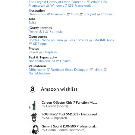
The Largest Library of Open-Source UI
///
Win98 CSS
Framework
///
Windows 7 CSS Framework
Illustration
Dimensions
///
Humaaans
///
Ouch
///
Storyset
///
Undraw
Jobs
Baito
jQuery libraries
NumeralJS
///
Rythm.js
Open source
Bottles - Wine on Linux
///
Foss Torrents
///
GNOME Apps
///
KDE Apps
Photos
Pexels
///
Unsplash
Text & Typography
Nao tenho cedilha
///
Lipsum
Validatoren
Diffchecker
///
Facebook Share Debugger
///
jsHint
///
NameCheckerr
Amazon wishlist
Carson X-Scope Kids 7 Function Mu...
by Carson (Sports)
SOG MacV Tool SM1001 - Hardcased ...
by SOG (Apparel)
Gemini Sound DJX-500 Professional...
by Gemini Sound (Electronics)