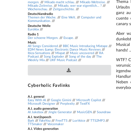
Thema F
morgen.
///
Mikado macht schlau.
///
Mikado Weltreise.
///
Mikado Zeitreise.
///
Mikado, wer war eigentlich... ?
///
Urlaubs
Wochenschau.
///
Zeitgeschichte.
///
ganz au
Deutschlandradio
Themen der Woche.
///
Eine Welt.
///
Computer und
cuente 
Kommunikation.
///
canary s
Deutsche Welle
EuroVox
///
Aber wa
Radio 1
Der schoene Morgen.
///
Escape.
///
dunkelst
Music
Musical
All Songs Considered
///
BBC Music Introducing Mixtape
///
EDM News &amp; Electronic Dance Music Reviews
///
hands! ..
Ibiza Sensations
///
Mixpat
///
Music uncovered
///
RA
Podcast
///
Song Exploder
///
Song of the day
///
The
Download .opml podcast file
WTF? Cl
Weekly Mix
///
UKF Music Podcast
///
verunsi
irgendw
Handlun
Neben d
Cyberholic Favlinks
everybod
A.I. general
Easy With AI
///
Google Gimini
///
Microsoft Copilot
///
Microsoft Designer
///
Perplexity
///
TextFX
A.I. audio generation
AI Jukebox
///
Jingle Generator
///
MusicGEN
///
Soundraw
A.I. text2speech
Bark
///
FakeYou
///
FreeTTS
///
LuvVoice
///
TTS2MP3
///
TTSmaker
///
Voicemaker
A.I. Video generation