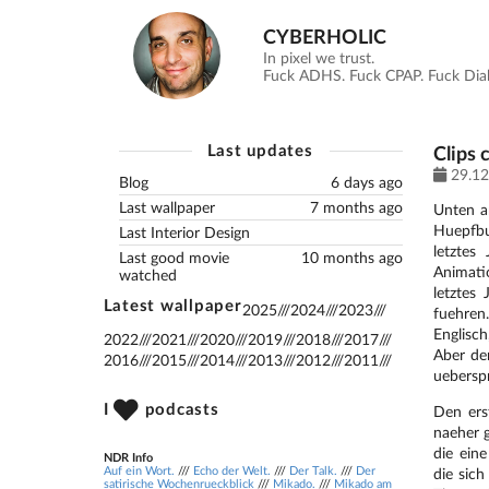
CYBERHOLIC
In pixel we trust.
Fuck ADHS. Fuck CPAP. Fuck Diabe
Last updates
Clips 
29.12
Blog
6 days ago
Last wallpaper
7 months ago
Unten a
Huepfbu
Last Interior Design
letztes
Last good movie
10 months ago
Animati
watched
letztes
Latest wallpaper
2025
///
2024
///
2023
///
fuehren
Englisc
2022
///
2021
///
2020
///
2019
///
2018
///
2017
///
Aber de
2016
///
2015
///
2014
///
2013
///
2012
///
2011
///
uebersp
I
podcasts
Den ers
naeher g
die ein
NDR Info
Auf ein Wort.
///
Echo der Welt.
///
Der Talk.
///
Der
die sich
satirische Wochenrueckblick
///
Mikado.
///
Mikado am