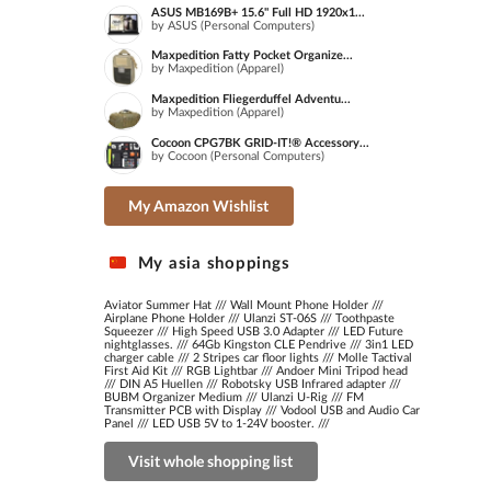
ASUS MB169B+ 15.6" Full HD 1920x1...
by ASUS (Personal Computers)
Maxpedition Fatty Pocket Organize...
by Maxpedition (Apparel)
Maxpedition Fliegerduffel Adventu...
by Maxpedition (Apparel)
Cocoon CPG7BK GRID-IT!® Accessory...
by Cocoon (Personal Computers)
My Amazon Wishlist
My asia shoppings
Aviator Summer Hat
///
Wall Mount Phone Holder
///
Airplane Phone Holder
///
Ulanzi ST-06S
///
Toothpaste
Squeezer
///
High Speed USB 3.0 Adapter
///
LED Future
nightglasses.
///
64Gb Kingston CLE Pendrive
///
3in1 LED
charger cable
///
2 Stripes car floor lights
///
Molle Tactival
First Aid Kit
///
RGB Lightbar
///
Andoer Mini Tripod head
///
DIN A5 Huellen
///
Robotsky USB Infrared adapter
///
BUBM Organizer Medium
///
Ulanzi U-Rig
///
FM
Transmitter PCB with Display
///
Vodool USB and Audio Car
Panel
///
LED USB 5V to 1-24V booster.
///
Visit whole shopping list