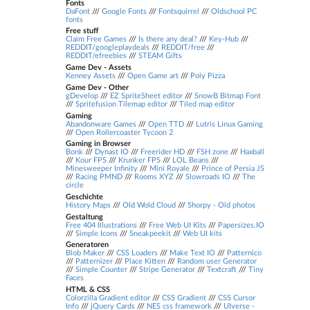
Fonts
DaFont
///
Google Fonts
///
Fontsquirrel
///
Oldschool PC
fonts
Free stuff
Claim Free Games
///
Is there any deal?
///
Key-Hub
///
REDDIT/googleplaydeals
///
REDDIT/free
///
REDDIT/efreebies
///
STEAM Gifts
Game Dev - Assets
Kenney Assets
///
Open Game art
///
Poly Pizza
Game Dev - Other
gDevelop
///
EZ SpriteSheet editor
///
SnowB Bitmap Font
///
Spritefusion Tilemap editor
///
Tiled map editor
Gaming
Abandonware Games
///
Open TTD
///
Lutris Linux Gaming
///
Open Rollercoaster Tycoon 2
Gaming in Browser
Bonk
///
Dynast IO
///
Freerider HD
///
FSH zone
///
Haxball
///
Kour FPS
///
Krunker FPS
///
LOL Beans
///
Minesweeper Infinity
///
Mini Royale
///
Prince of Persia JS
///
Racing PMND
///
Rooms XYZ
///
Slowroads IO
///
The
circle
Geschichte
History Maps
///
Old Wold Cloud
///
Shorpy - Old photos
Gestaltung
Free 404 Illustrations
///
Free Web UI Kits
///
Papersizes.IO
///
Simple Icons
///
Sneakpeekit
///
Web UI kits
Generatoren
Blob Maker
///
CSS Loaders
///
Make Text IO
///
Patternico
///
Patternizer
///
Place Kitten
///
Random user Generator
///
Simple Counter
///
Stripe Generator
///
Textcraft
///
Tiny
Faces
HTML & CSS
Colorzilla Gradient editor
///
CSS Gradient
///
CSS Cursor
Info
///
jQuery Cards
///
NES css framework
///
UIverse -