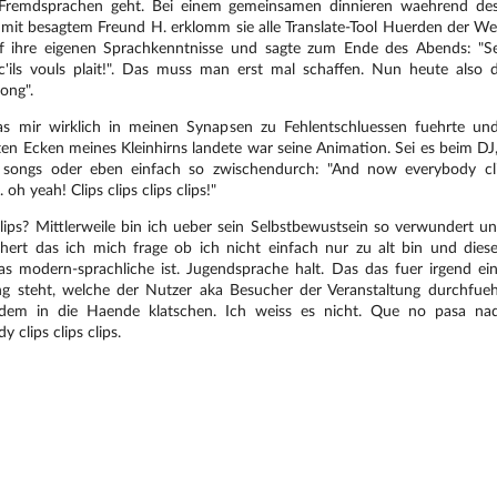
remdsprachen geht. Bei einem gemeinsamen dinnieren waehrend des 
 mit besagtem Freund H. erklomm sie alle Translate-Tool Huerden der Wel
f ihre eigenen Sprachkenntnisse und sagte zum Ende des Abends: "Se
c'ils vouls plait!". Das muss man erst mal schaffen. Nun heute also d
ong".
s mir wirklich in meinen Synapsen zu Fehlentschluessen fuehrte un
en Ecken meines Kleinhirns landete war seine Animation. Sei es beim DJ
 songs oder eben einfach so zwischendurch: "And now everybody cl
. oh yeah! Clips clips clips clips!"
ips? Mittlerweile bin ich ueber sein Selbstbewustsein so verwundert un
chert das ich mich frage ob ich nicht einfach nur zu alt bin und dieses
as modern-sprachliche ist. Jugendsprache halt. Das das fuer irgend ein
g steht, welche der Nutzer aka Besucher der Veranstaltung durchfuehr
em in die Haende klatschen. Ich weiss es nicht. Que no pasa n
y clips clips clips.