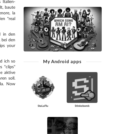
Italien-
t, baute
nore, la
en "real
d in den
, bei den
ips your
d ich so
My Android apps
 "clips"
e aktive
en soll.
ada. Now
StaLaFlu
Stinkebomb