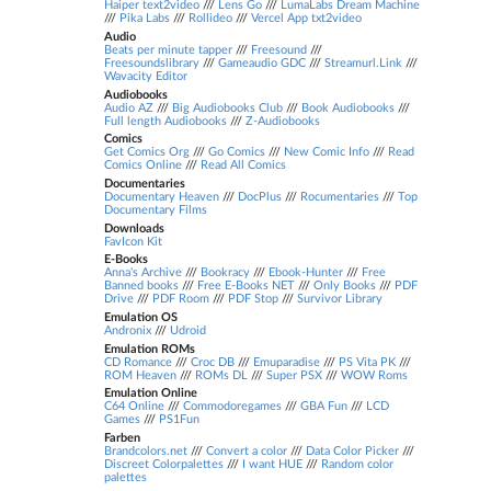
Haiper text2video
///
Lens Go
///
LumaLabs Dream Machine
///
Pika Labs
///
Rollideo
///
Vercel App txt2video
Audio
Beats per minute tapper
///
Freesound
///
Freesoundslibrary
///
Gameaudio GDC
///
Streamurl.Link
///
Wavacity Editor
Audiobooks
Audio AZ
///
Big Audiobooks Club
///
Book Audiobooks
///
Full length Audiobooks
///
Z-Audiobooks
Comics
Get Comics Org
///
Go Comics
///
New Comic Info
///
Read
Comics Online
///
Read All Comics
Documentaries
Documentary Heaven
///
DocPlus
///
Rocumentaries
///
Top
Documentary Films
Downloads
FavIcon Kit
E-Books
Anna's Archive
///
Bookracy
///
Ebook-Hunter
///
Free
Banned books
///
Free E-Books NET
///
Only Books
///
PDF
Drive
///
PDF Room
///
PDF Stop
///
Survivor Library
Emulation OS
Andronix
///
Udroid
Emulation ROMs
CD Romance
///
Croc DB
///
Emuparadise
///
PS Vita PK
///
ROM Heaven
///
ROMs DL
///
Super PSX
///
WOW Roms
Emulation Online
C64 Online
///
Commodoregames
///
GBA Fun
///
LCD
Games
///
PS1Fun
Farben
Brandcolors.net
///
Convert a color
///
Data Color Picker
///
Discreet Colorpalettes
///
I want HUE
///
Random color
palettes