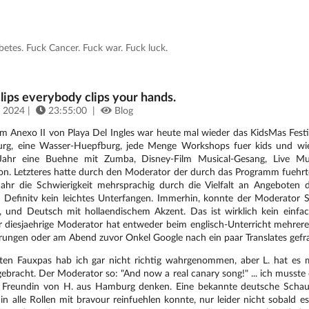
tes. Fuck Cancer. Fuck war. Fuck luck.
clips everybody clips your hands.
 2024 |
23:55:00 |
Blog
m Anexo II von Playa Del Ingles war heute mal wieder das KidsMas Festiv
rg, eine Wasser-Huepfburg, jede Menge Workshops fuer kids und wie
 Jahr eine Buehne mit Zumba, Disney-Film Musical-Gesang, Live M
on. Letzteres hatte durch den Moderator der durch das Programm fuehrte
 Jahr die Schwierigkeit mehrsprachig durch die Vielfalt an Angeboten 
. Definitv kein leichtes Unterfangen. Immerhin, konnte der Moderator S
h, und Deutsch mit hollaendischem Akzent. Das ist wirklich kein einfac
r diesjaehrige Moderator hat entweder beim englisch-Unterricht mehrere
rungen oder am Abend zuvor Onkel Google nach ein paar Translates gefra
ten Fauxpas hab ich gar nicht richtig wahrgenommen, aber L. hat es 
ebracht. Der Moderator so: "And now a real canary song!" ... ich musste
e Freundin von H. aus Hamburg denken. Eine bekannte deutsche Schaus
 in alle Rollen mit bravour reinfuehlen konnte, nur leider nicht sobald 