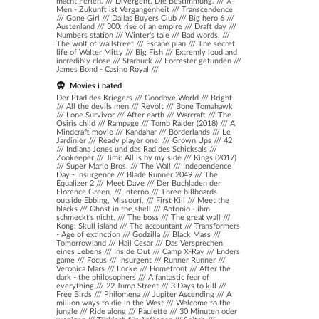
macht Ferien.
///
Divergent. Die Bestimmung.
///
X-
Men - Zukunft ist Vergangenheit
///
Transcendence
///
Gone Girl
///
Dallas Buyers Club
///
Big hero 6
///
Austenland
///
300: rise of an empire
///
Draft day
///
Numbers station
///
Winter's tale
///
Bad words.
///
The wolf of wallstreet
///
Escape plan
///
The secret
life of Walter Mitty
///
Big Fish
///
Extremly loud and
incredibly close
///
Starbuck
///
Forrester gefunden
///
James Bond - Casino Royal
///
Movies i hated
Der Pfad des Kriegers /// Goodbye World /// Bright
/// All the devils men /// Revolt /// Bone Tomahawk
/// Lone Survivor /// After earth /// Warcraft /// The
Osiris child /// Rampage /// Tomb Raider (2018) /// A
Mindcraft movie /// Kandahar /// Borderlands /// Le
Jardinier /// Ready player one. /// Grown Ups /// 42
/// Indiana Jones und das Rad des Schicksals ///
Zookeeper /// Jimi: All is by my side /// Kings (2017)
/// Super Mario Bros. /// The Wall /// Independence
Day - Insurgence /// Blade Runner 2049 /// The
Equalizer 2 /// Meet Dave /// Der Buchladen der
Florence Green. /// Inferno /// Three billboards
outside Ebbing, Missouri. /// First Kill /// Meet the
blacks /// Ghost in the shell /// Antonio - ihm
schmeckt's nicht. /// The boss /// The great wall ///
Kong: Skull island /// The accountant /// Transformers
- Age of extinction /// Godzilla /// Black Mass ///
Tomorrowland /// Hail Cesar /// Das Versprechen
eines Lebens /// Inside Out /// Camp X-Ray /// Enders
game /// Focus /// Insurgent /// Runner Runner ///
Veronica Mars /// Locke /// Homefront /// After the
dark - the philosophers /// A fantastic fear of
everything /// 22 Jump Street /// 3 Days to kill ///
Free Birds /// Philomena /// Jupiter Ascending /// A
million ways to die in the West /// Welcome to the
jungle /// Ride along /// Paulette /// 30 Minuten oder